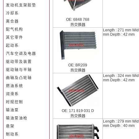
发动机支架胶垫
冷却系
OE: 6848 768
离合器
热交换器
配气机构
Length : 271 mm Widt
mm Depth : 42 mm
其它零件
起动系
汽车空调及电器
驱动带及装置
OE: BR209
驱动轴与半轴
热交换器
Length : 324 mm Widt
曲轴及凸轮轴
mm Depth : 42 mm
燃油系统
润滑系
时规控制
输油泵
OE: 171 819 031 D
热交换器
输油泵油枪
Length : 279 mm Widt
mm Depth : 40 mm
悬架
制动系