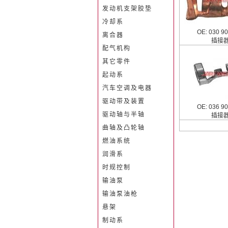
发动机支架胶垫
冷却系
OE: 030 90
离合器
插接
配气机构
其它零件
起动系
汽车空调及电器
驱动带及装置
OE: 036 90
驱动轴与半轴
插接
曲轴及凸轮轴
燃油系统
润滑系
时规控制
输油泵
输油泵油枪
悬架
制动系