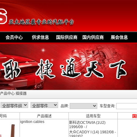
会员中心
供求信息
国际供应商
国内供应商
展会信息
»产品中心 插接器
品牌:
车型查询:
国
考号码
产品描述
适用车型
ignition cables
斯科达OCTAVIA (1U2)
1996/09 - /
大众CADDY I (14) 1982/08 -
1992/07