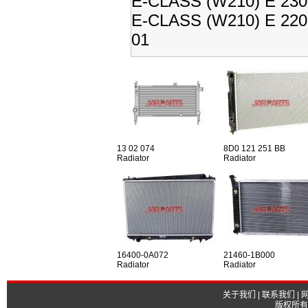
E-CLASS (W210) E 230 
E-CLASS (W210) E 220 
01
13 02 074
8D0 121 251 BB
Radiator
Radiator
16400-0A072
21460-1B000
Radiator
Radiator
关于我们
|
联系我们
|
版权所有