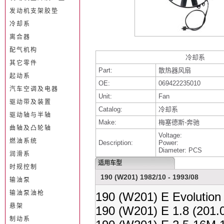
发动机支架胶垫
冷却系
离合器
配气机构
冷却系
其它零件
Part:
散热器风扇
起动系
OE:
069422235010
汽车空调及电器
Unit:
Fan
驱动带及装置
Catalog:
冷却系
驱动轴与半轴
Make:
梅塞德斯-奔驰
曲轴及凸轮轴
Voltage:
燃油系统
Description:
Power:
Diameter: PCS
润滑系
适用车型
时规控制
190 (W201) 1982/10 - 1993/08
输油泵
输油泵油枪
190 (W201) E Evolution
悬架
190 (W201) E 1.8 (201.
制动系