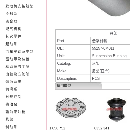
发动机支架胶垫
冷却系
离合器
配气机构
悬架
其它零件
Part:
悬架衬套
起动系
OE:
55157-0M011
汽车空调及电器
Unit:
Suspension Bushing
驱动带及装置
Catalog:
悬架
驱动轴与半轴
Make:
尼桑(日产)
曲轴及凸轮轴
Description:
PCS
燃油系统
适用车型
润滑系
时规控制
输油泵
输油泵油枪
悬架
制动系
1 656 752
0352 341