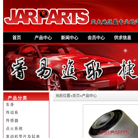
首页
产品中心
新闻中心
会员中心
供求信息
当前位置»
首页
»产品中心
产品分类
车身
传动系
传感器
点火系统
发动机垫片及缸盖