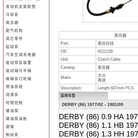
发动机支架胶垫
冷却系
离合器
配气机构
离合器
其它零件
Part:
离合拉线
起动系
OE:
421121B
汽车空调及电器
Unit:
Clutch Cable
驱动带及装置
Catalog:
离合器
驱动轴与半轴
大众
Make:
曲轴及凸轮轴
奥迪
燃油系统
Description:
Length:607mm PCS
润滑系
适用车型
时规控制
DERBY (86) 1977/02 - 1981/09
输油泵
DERBY (86) 0.9 HA 197
输油泵油枪
DERBY (86) 1.1 HB 197
悬架
DERBY (86) 1.3 HH 197
制动系