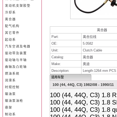
发动机支架胶垫
冷却系
离合器
配气机构
离合器
其它零件
Part:
离合拉线
起动系
OE:
5.0582
汽车空调及电器
Unit:
Clutch Cable
驱动带及装置
Catalog:
离合器
驱动轴与半轴
Make:
奥迪
曲轴及凸轮轴
Description:
Length:1264 mm PCS
燃油系统
适用车型
润滑系
100 (44, 44Q, C3) 1982/08 - 1990/11
时规控制
100 (44, 44Q, C3) 1.8 
输油泵
100 (44, 44Q, C3) 1.8 
输油泵油枪
悬架
100 (44, 44Q, C3) 1.8 
制动系
100 (44, 44Q, C3) 1.8 