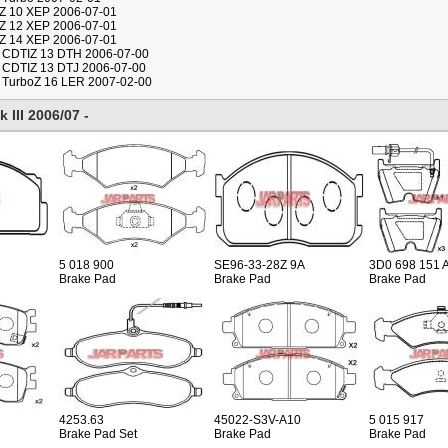
Z 10 XEP 2006-07-01
Z 12 XEP 2006-07-01
Z 14 XEP 2006-07-01
 CDTIZ 13 DTH 2006-07-00
 CDTIZ 13 DTJ 2006-07-00
 TurboZ 16 LER 2007-02-00
III 2006/07 -
5 018 900
SE96-33-28Z 9A
3D0 698 151 
Brake Pad
Brake Pad
Brake Pad
4253.63
45022-S3V-A10
5 015 917
Brake Pad Set
Brake Pad
Brake Pad