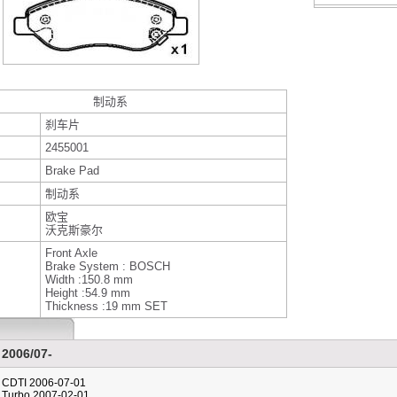
制动系
刹车片
2455001
Brake Pad
制动系
欧宝
沃克斯豪尔
Front Axle
Brake System : BOSCH
Width :150.8 mm
Height :54.9 mm
Thickness :19 mm SET
2006/07-
 CDTI 2006-07-01
 Turbo 2007-02-01