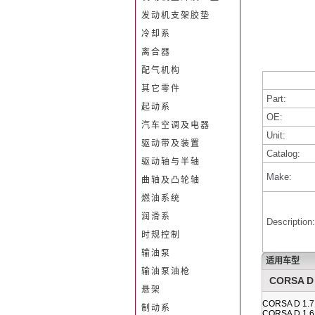
发动机支架胶垫
冷却系
离合器
配气机构
其它零件
Part:
起动系
OE:
汽车空调及电器
Unit:
驱动带及装置
Catalog:
驱动轴与半轴
Make:
曲轴及凸轮轴
燃油系统
润滑系
Description:
时规控制
输油泵
适用车型
输油泵油枪
CORSA D 
悬架
CORSA D 1.7
制动系
CORSA D 1.6