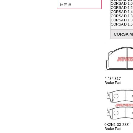
CORSA D 1.0
转向系
CORSA D 1.2
CORSA D 1.4
CORSA D 1.3
CORSA D 1.3
CORSA D 1.6
CORSA Mk 
4 434 817
Brake Pad
0K2N1-33-28Z
Brake Pad