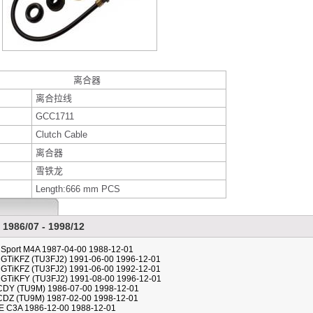
离合器
离合拉线
GCC1711
Clutch Cable
离合器
雪铁龙
Length:666 mm PCS
 1986/07 - 1998/12
3 Sport M4A 1987-04-00 1988-12-01
4 GTiKFZ (TU3FJ2) 1991-06-00 1996-12-01
4 GTiKFZ (TU3FJ2) 1991-06-00 1992-12-01
4 GTiKFY (TU3FJ2) 1991-08-00 1996-12-01
CDY (TU9M) 1986-07-00 1998-12-01
CDZ (TU9M) 1987-02-00 1998-12-01
 E C3A 1986-12-00 1988-12-01