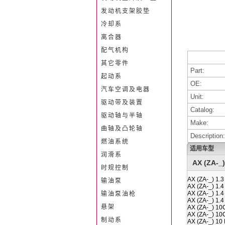
发动机支架胶垫
冷却系
离合器
配气机构
其它零件
Part:
起动系
OE:
汽车空调及电器
Unit:
驱动带及装置
Catalog:
驱动轴与半轴
Make:
曲轴及凸轮轴
Description:
燃油系统
适用车型
润滑系
AX (ZA-_)
时规控制
AX (ZA-_) 1.
输油泵
AX (ZA-_) 1.
AX (ZA-_) 1.
输油泵油枪
AX (ZA-_) 1.
悬架
AX (ZA-_) 10
AX (ZA-_) 10
制动系
AX (ZA-_) 10