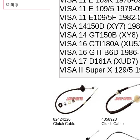
转向系
VISA 11 E 109/5 1978-0
VISA 11 E109/5F 1982-
VISA 14150D (XY7) 198
VISA 14 GT150B (XY8) 
VISA 16 GTI180A (XU5J
VISA 16 GTI B6D 1986-
VISA 17 D161A (XUD7) 
VISA II Super X 129/5 
82424220
4358923
Clutch Cable
Clutch Cable