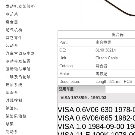
发动机支架胶垫
冷却系
离合器
配气机构
离合器
其它零件
Part:
离合拉线
起动系
OE:
8140 38214
汽车空调及电器
Unit:
Clutch Cable
驱动带及装置
Catalog:
离合器
驱动轴与半轴
Make:
雪铁龙
曲轴及凸轮轴
Description:
Length:821 mm PCS
燃油系统
适用车型
润滑系
VISA 1978/09 - 1991/03
时规控制
VISA 0.6V06 630 1978-
输油泵
VISA 0.6V06/665 1982-
输油泵油枪
悬架
VISA 1.0 1984-09-00 19
制动系
VISA 11 E 109K 1978-0