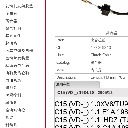
发动机支架胶垫
冷却系
离合器
配气机构
离合器
其它零件
Part:
离合拉线
起动系
OE:
490 0460 10
汽车空调及电器
Unit:
Clutch Cable
驱动带及装置
Catalog:
离合器
驱动轴与半轴
Make:
雪铁龙
曲轴及凸轮轴
Description:
Length:440 mm PCS
燃油系统
适用车型
润滑系
C15 (VD-_) 1984/10 - 2005/12
时规控制
C15 (VD-_) 1.0XV8/TU9
输油泵
C15 (VD-_) 1.1 E1A 198
输油泵油枪
悬架
C15 (VD-_) 1.1 iHDZ (
制动系
C15 (VD-_) 1.3 G1A 19