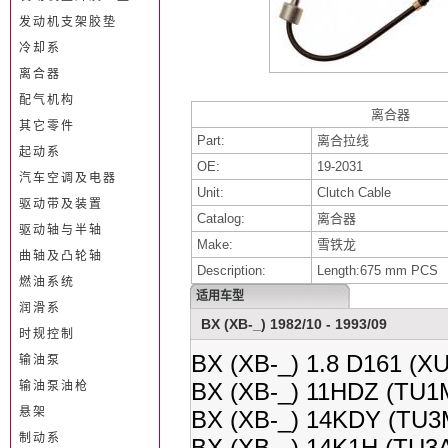
发动机支架胶垫
冷却系
离合器
配气机构
离合器
其它零件
Part:
离合拉线
起动系
OE:
19-2031
汽车空调及电器
Unit:
Clutch Cable
驱动带及装置
Catalog:
离合器
驱动轴与半轴
Make:
雪铁龙
曲轴及凸轮轴
Description:
Length:675 mm PCS
燃油系统
适用车型
润滑系
BX (XB-_) 1982/10 - 1993/09
时规控制
BX (XB-_) 1.8 D161 (X
输油泵
BX (XB-_) 11HDZ (TU1M
输油泵油枪
悬架
BX (XB-_) 14KDY (TU3M
制动系
BX (XB-_) 14K1H (TU3A