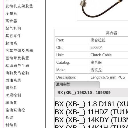
发动机支架胶垫
冷却系
离合器
配气机构
离合器
其它零件
Part:
离合拉线
起动系
OE:
590304
汽车空调及电器
Unit:
Clutch Cable
驱动带及装置
Catalog:
离合器
驱动轴与半轴
Make:
雪铁龙
曲轴及凸轮轴
Description:
Length:675 mm PCS
燃油系统
适用车型
润滑系
BX (XB-_) 1982/10 - 1993/09
时规控制
BX (XB-_) 1.8 D161 (X
输油泵
BX (XB-_) 11HDZ (TU1M
输油泵油枪
悬架
BX (XB-_) 14KDY (TU3M
制动系
BX (XB-_) 14K1H (TU3A