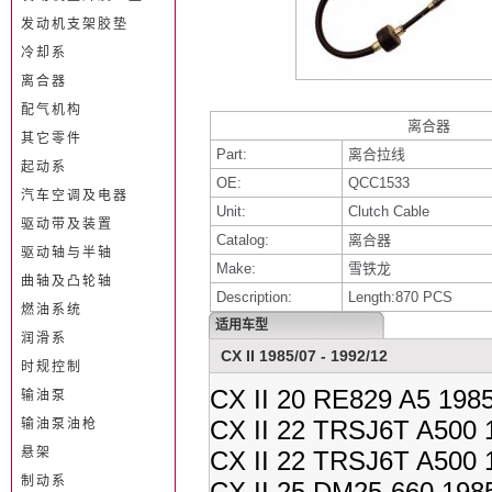
发动机支架胶垫
冷却系
离合器
配气机构
离合器
其它零件
Part:
离合拉线
起动系
OE:
QCC1533
汽车空调及电器
Unit:
Clutch Cable
驱动带及装置
Catalog:
离合器
驱动轴与半轴
Make:
雪铁龙
曲轴及凸轮轴
Description:
Length:870 PCS
燃油系统
适用车型
润滑系
CX II 1985/07 - 1992/12
时规控制
CX II 20 RE829 A5 1985
输油泵
CX II 22 TRSJ6T A500 
输油泵油枪
悬架
CX II 22 TRSJ6T A500 
制动系
CX II 25 DM25-660 198