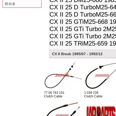
转向系
CX II 25 D TurboM25-6
CX II 25 D TurboM25-6
CX II 25 GTiM25-668 1
CX II 25 GTi Turbo 2M2
CX II 25 GTi Turbo 2M2
CX II 25 TRiM25-659 19
CX II Break 1985/07 - 1992/12
77 00 763 191
1 038 238
Clutch Cable
Clutch Cable