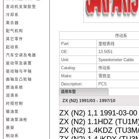
发动机支架胶垫
冷却系
离合器
配气机构
传动系
其它零件
Part:
里程表线
起动系
OE:
13.5051
汽车空调及电器
Unit:
Speedometer Cable
驱动带及装置
Catalog:
传动系
驱动轴与半轴
Make:
雪铁龙
曲轴及凸轮轴
Description:
PCS
燃油系统
适用车型
润滑系
ZX (N2) 1991/03 - 1997/10
时规控制
ZX (N2) 1,1 1991-03-00
输油泵
ZX (N2) 1.1HDZ (TU1M)
输油泵油枪
悬架
ZX (N2) 1.4KDZ (TU3M/
制动系
ZX (N2) 1.4 iKDX (TU3M