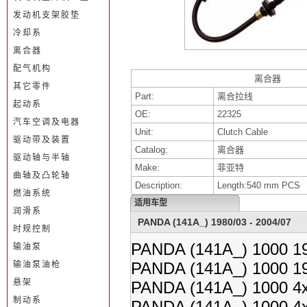
发动机支架胶垫
冷却系
离合器
配气机构
离合器
其它零件
Part:
离合拉线
起动系
OE:
22325
汽车空调及电器
Unit:
Clutch Cable
驱动带及装置
Catalog:
离合器
驱动轴与半轴
Make:
菲亚特
曲轴及凸轮轴
Description:
Length:540 mm PCS
燃油系统
适用车型
润滑系
PANDA (141A_) 1980/03 - 2004/07
时规控制
PANDA (141A_) 1000 19
输油泵
PANDA (141A_) 1000 19
输油泵油枪
悬架
PANDA (141A_) 1000 4x
制动系
PANDA (141A_) 1000 4x