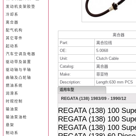
发动机支架胶垫
冷却系
离合器
配气机构
离合器
其它零件
Part:
离合拉线
起动系
OE:
5.0068
汽车空调及电器
Unit:
Clutch Cable
驱动带及装置
Catalog:
离合器
驱动轴与半轴
Make:
菲亚特
曲轴及凸轮轴
Description:
Length:630 mm PCS
燃油系统
适用车型
润滑系
REGATA (138) 1983/09 - 1990/12
时规控制
REGATA (138) 100 Supe
输油泵
REGATA (138) 100 Supe
输油泵油枪
悬架
REGATA (138) 100 Supe
制动系
REGATA (138) 60 Diese