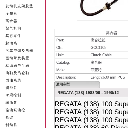
发动机支架胶垫
冷却系
离合器
配气机构
离合器
其它零件
Part:
离合拉线
起动系
OE:
GCC1108
汽车空调及电器
Unit:
Clutch Cable
驱动带及装置
Catalog:
离合器
驱动轴与半轴
Make:
菲亚特
曲轴及凸轮轴
Description:
Length:630 mm PCS
燃油系统
适用车型
润滑系
REGATA (138) 1983/09 - 1990/12
时规控制
REGATA (138) 100 Supe
输油泵
REGATA (138) 100 Supe
输油泵油枪
悬架
REGATA (138) 100 Supe
制动系
REGATA (138) 60 Diese