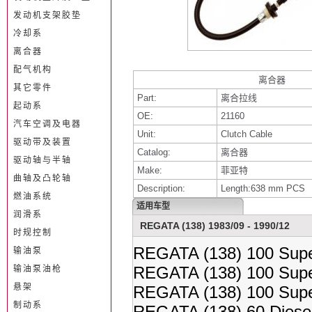
发动机支架胶垫
冷却系
离合器
配气机构
离合器
其它零件
Part:
离合拉线
起动系
OE:
21160
汽车空调及电器
Unit:
Clutch Cable
驱动带及装置
Catalog:
离合器
驱动轴与半轴
Make:
菲亚特
曲轴及凸轮轴
Description:
Length:638 mm PCS
燃油系统
适用车型
润滑系
REGATA (138) 1983/09 - 1990/12
时规控制
REGATA (138) 100 Supe
输油泵
REGATA (138) 100 Supe
输油泵油枪
悬架
REGATA (138) 100 Supe
制动系
REGATA (138) 60 Diese