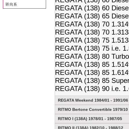
转向系
REGATA (138) 60 Diese
REGATA (138) 65 Diese
REGATA (138) 70 1.314
REGATA (138) 70 1.313
REGATA (138) 75 1.513
REGATA (138) 75 i.e. 1
REGATA (138) 80 Turbo
REGATA (138) 85 1.514
REGATA (138) 85 1.614
REGATA (138) 85 Super
REGATA (138) 90 i.e. 1
REGATA Weekend 1984/01 - 1991/06
RITMO Bertone Convertible 1979/10 
RITMO I (138A) 1978/01 - 1987/05
RITMO II (138A) 1982/10 - 1988/12