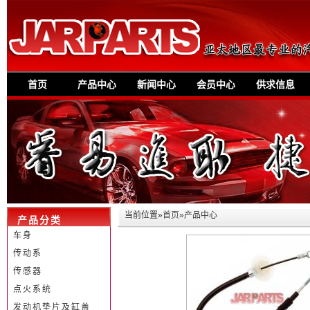
首页
产品中心
新闻中心
会员中心
供求信息
当前位置»
首页
»产品中心
产品分类
车身
传动系
传感器
点火系统
发动机垫片及缸盖