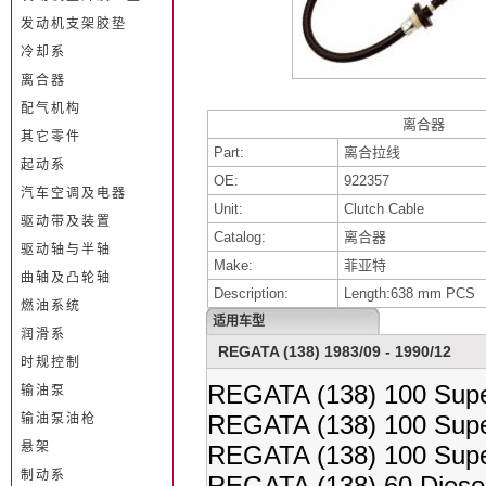
发动机支架胶垫
冷却系
离合器
配气机构
离合器
其它零件
Part:
离合拉线
起动系
OE:
922357
汽车空调及电器
Unit:
Clutch Cable
驱动带及装置
Catalog:
离合器
驱动轴与半轴
Make:
菲亚特
曲轴及凸轮轴
Description:
Length:638 mm PCS
燃油系统
适用车型
润滑系
REGATA (138) 1983/09 - 1990/12
时规控制
REGATA (138) 100 Supe
输油泵
REGATA (138) 100 Supe
输油泵油枪
悬架
REGATA (138) 100 Supe
制动系
REGATA (138) 60 Diese