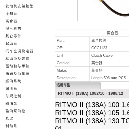
发动机支架胶垫
冷却系
离合器
配气机构
离合器
其它零件
Part:
离合拉线
起动系
OE:
GCC1123
汽车空调及电器
Unit:
Clutch Cable
驱动带及装置
Catalog:
离合器
驱动轴与半轴
Make:
菲亚特
曲轴及凸轮轴
Description:
Length:596 mm PCS
燃油系统
适用车型
润滑系
RITMO II (138A) 1982/10 - 1988/12
时规控制
RITMO II (138A) 100 1.
输油泵
RITMO II (138A) 105 1
输油泵油枪
悬架
RITMO II (138A) 130 T
制动系
01