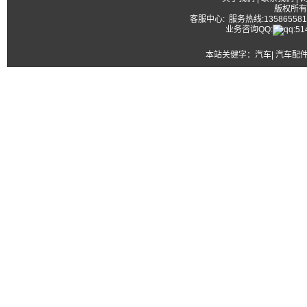
版权所有
客服中心: 服务热线:13586558177
业务咨询QQ:
本站关健字：
汽车| 汽车配件