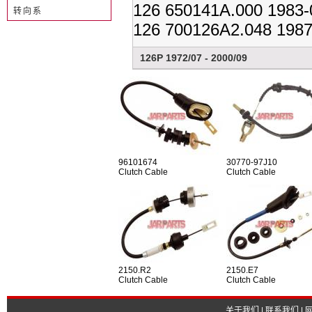
126 650141A.000 1983-
转向系
126 700126A2.048 1987
126P 1972/07 - 2000/09
96101674
30770-97J10
Clutch Cable
Clutch Cable
2150.R2
2150.E7
Clutch Cable
Clutch Cable
关于我们
|
联系我们
|