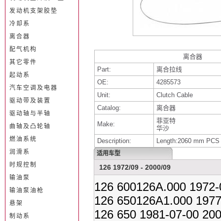
发动机支架胶垫
冷却系
离合器
配气机构
离合器
其它零件
Part:
离合拉线
起动系
OE:
4285573
汽车空调及电器
Unit:
Clutch Cable
驱动带及装置
Catalog:
离合器
驱动轴与半轴
菲亚特
Make:
曲轴及凸轮轴
华沙
燃油系统
Description:
Length:2060 mm PCS
润滑系
适用车型
时规控制
126 1972/09 - 2000/09
输油泵
126 600126A.000 1972-
输油泵油枪
126 650126A1.000 1977
悬架
126 650 1981-07-00 20
制动系