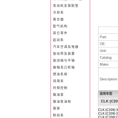
发动机支架胶垫
冷却系
离合器
配气机构
其它零件
Part:
起动系
OE:
汽车空调及电器
Unit:
驱动带及装置
Catalog:
驱动轴与半轴
Make:
曲轴及凸轮轴
燃油系统
Description:
润滑系
时规控制
适用车型
输油泵
CLK (C209
输油泵油枪
悬架
CLK (C209) 3
CLK (C209) 2
制动系
CLK (C209) 