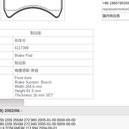
+86-186678026
rapidautomotiv
国内供应商
制动系
刹车片
6117399
Brake Pad
制动系
梅塞德斯-奔驰
Front Axle
Brake System: Bosch
Width:164.6 mm
Height:81.5 mm
Thickness:16 mm SET
) 2002/06 -
50 (209.356)M 272.960 2005-01-00 0000-00-00
80 (209.354)M 272.940 2005-01-00 0000-00-00
CLK DTM AMGM 113.994 2004-06-01