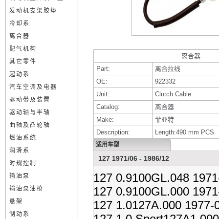
发动机支架胶垫
冷却系
离合器
配气机构
离合器
其它零件
Part:
离合拉线
起动系
OE:
922332
汽车空调及电器
Unit:
Clutch Cable
驱动带及装置
Catalog:
离合器
驱动轴与半轴
Make:
菲亚特
曲轴及凸轮轴
Description:
Length:490 mm PCS
燃油系统
适用车型
润滑系
127 1971/06 - 1986/12
时规控制
127 0.9100GL.048 1971
输油泵
127 0.9100GL.000 1971
输油泵油枪
悬架
127 1.0127A.000 1977-
制动系
127 1.0 Sport127A1.000