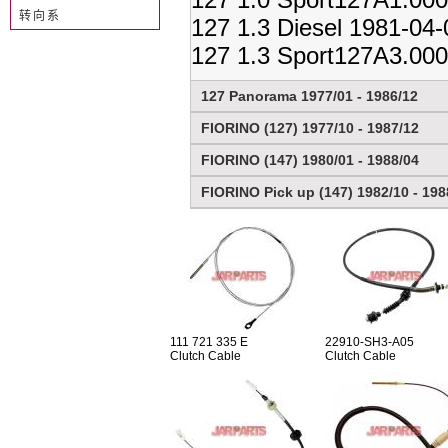
转向系
127 1.3 Diesel 1981-04
127 1.3 Sport127A3.000
127 Panorama 1977/01 - 1986/12
FIORINO (127) 1977/10 - 1987/12
FIORINO (147) 1980/01 - 1988/04
FIORINO Pick up (147) 1982/10 - 198
111 721 335 E
22910-SH3-A05
Clutch Cable
Clutch Cable