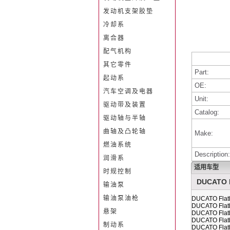
发动机支架胶垫
冷却系
离合器
配气机构
其它零件
Part:
起动系
OE:
汽车空调及电器
Unit:
驱动带及装置
Catalog:
驱动轴与半轴
曲轴及凸轮轴
Make:
燃油系统
Description:
润滑系
适用车型
时规控制
DUCATO F
输油泵
输油泵油枪
DUCATO Flatb
DUCATO Flatb
悬架
DUCATO Flatb
DUCATO Flatb
制动系
DUCATO Flatb