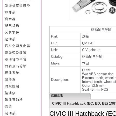
发动机支架胶垫
冷却系
离合器
配气机构
驱动轴与半轴
其它零件
Part:
球笼
起动系
OE:
QVJ515
汽车空调及电器
Unit:
C.V. joint kit
驱动带及装置
Catalog:
驱动轴与半轴
驱动轴与半轴
Make:
本田
曲轴及凸轮轴
Outer
燃油系统
W/o ABS sensor ring
External teeth, wheel 
Description:
润滑系
Internal teeth, wheel s
Outer 82,5 mm
时规控制
Seal 49 mm PCS
输油泵
适用车型
输油泵油枪
CIVIC III Hatchback (EC, ED, EE) 198
悬架
CIVIC III Hatchback (E
制动系