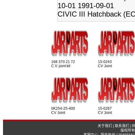
10-01 1991-09-01
CIVIC III Hatchback (E
168 370 21 72
15-0243
C.V. joint kit
CV Joint
0K254-25-400
15-0267
CV Joint
CV Joint
关于我们
|
联系我们
|
版权所有