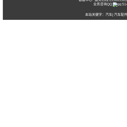
客服中心: 服务热线:13586558177
业务咨询QQ:
本站关健字：
汽车| 汽车配件