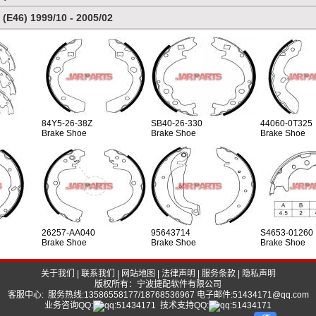
 (E46) 1999/10 - 2005/02
84Y5-26-38Z
SB40-26-330
44060-0T325
Brake Shoe
Brake Shoe
Brake Shoe
26257-AA040
95643714
S4653-01260
Brake Shoe
Brake Shoe
Brake Shoe
关于我们
|
联系我们
|
网站地图
|
法律声明
|
服务条款
|
隐私声明
版权所有：宁波捷配软件有限公司
客服中心: 服务热线:13586558177/18768536967 电子邮件:51434171@qq.com
业务咨询QQ:
技术支持QQ: