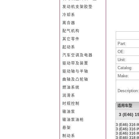
发动机支架胶垫
冷却系
离合器
配气机构
其它零件
Part:
起动系
OE:
汽车空调及电器
Unit:
驱动带及装置
Catalog:
驱动轴与半轴
Make:
曲轴及凸轮轴
燃油系统
Description:
润滑系
时规控制
适用车型
输油泵
3 (E46) 1
输油泵油枪
3 (E46) 316 
悬架
3 (E46) 316 
3 (E46) 316 
制动系
3 (E46) 318 