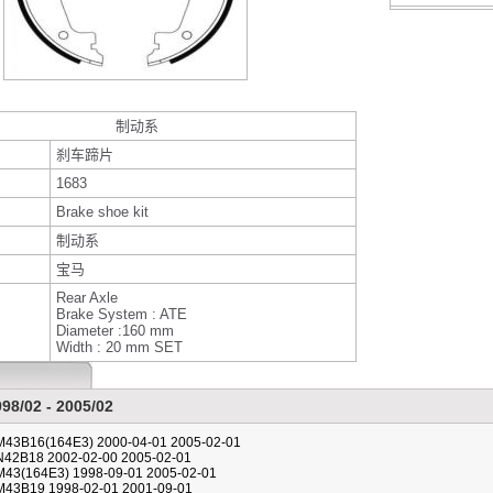
制动系
刹车蹄片
1683
Brake shoe kit
制动系
宝马
Rear Axle
Brake System : ATE
Diameter :160 mm
Width : 20 mm SET
998/02 - 2005/02
iM43B16(164E3) 2000-04-01 2005-02-01
iN42B18 2002-02-00 2005-02-01
iM43(164E3) 1998-09-01 2005-02-01
iM43B19 1998-02-01 2001-09-01