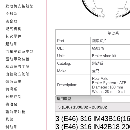
发动机支架胶垫
冷却系
离合器
配气机构
制动系
其它零件
Part:
刹车蹄片
起动系
OE:
650379
汽车空调及电器
Unit:
Brake shoe kit
驱动带及装置
Catalog:
制动系
驱动轴与半轴
Make:
宝马
曲轴及凸轮轴
Rear Axle
燃油系统
Brake System : ATE
Description:
Diameter :160 mm
润滑系
Width : 20 mm SET
时规控制
适用车型
输油泵
3 (E46) 1998/02 - 2005/02
输油泵油枪
3 (E46) 316 iM43B16(1
悬架
3 (E46) 316 iN42B18 20
制动系