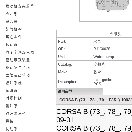
发动机支架胶垫
冷却系
离合器
配气机构
冷却系
其它零件
Part:
水泵
起动系
OE:
R1160038
汽车空调及电器
Unit:
Water pump
驱动带及装置
Catalog:
冷却系
驱动轴与半轴
Make:
欧宝
曲轴及凸轮轴
Incl. gasket
Description:
燃油系统
PCS
润滑系
适用车型
时规控制
CORSA B (73_, 78_, 79_, F35_) 1993/
输油泵
CORSA B (73_, 78_, 79_
输油泵油枪
09-01
悬架
CORSA B (73_, 78_, 79_
制动系