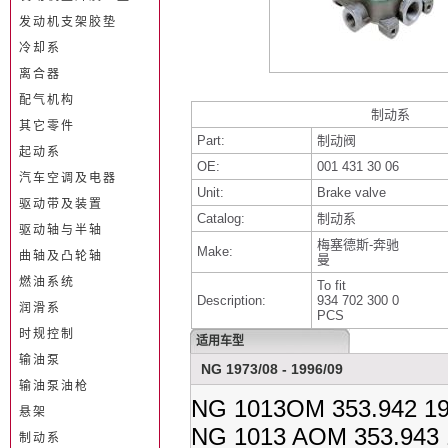
发动机支架胶垫
冷却系
离合器
配气机构
制动系
其它零件
Part:
制动阀
起动系
OE:
001 431 30 06
汽车空调及电器
Unit:
Brake valve
驱动带及装置
Catalog:
制动系
驱动轴与半轴
梅塞德斯-奔驰
Make:
曲轴及凸轮轴
曼
燃油系统
To fit
Description:
934 702 300 0
润滑系
PCS
时规控制
适用车型
输油泵
NG 1973/08 - 1996/09
输油泵油枪
NG 1013OM 353.942 19
悬架
NG 1013 AOM 353.943 
制动系