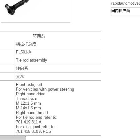
rapidautomotiv
国内供应商
转向系
横拉杆总成
FL591-A
Tie rod assembly
转向系
大众
Front axle, left
For vehicles with power steering
Right hand drive
Thread size
M 12x1.5 mm
M 14x1.5 mm
Right hand thread
For tie rod end refer to:
701 419 811 A
For axial joint refer to:
701 419 810 A PCS