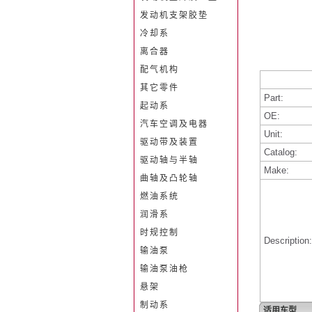
发动机支架胶垫
冷却系
离合器
配气机构
其它零件
Part:
起动系
OE:
汽车空调及电器
Unit:
驱动带及装置
Catalog:
驱动轴与半轴
Make:
曲轴及凸轮轴
燃油系统
润滑系
时规控制
Description:
输油泵
输油泵油枪
悬架
制动系
适用车型