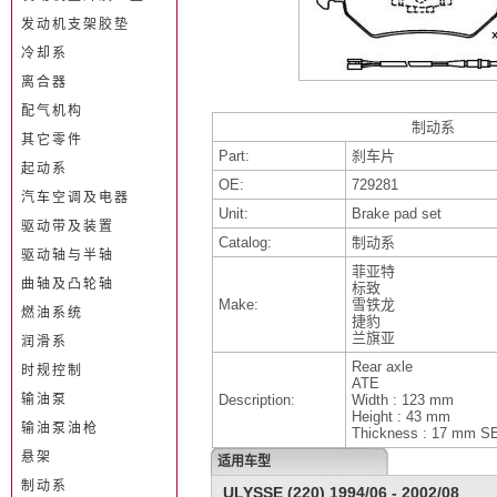
发动机支架胶垫
冷却系
离合器
配气机构
制动系
其它零件
Part:
刹车片
起动系
OE:
729281
汽车空调及电器
Unit:
Brake pad set
驱动带及装置
Catalog:
制动系
驱动轴与半轴
菲亚特
曲轴及凸轮轴
标致
Make:
雪铁龙
燃油系统
捷豹
兰旗亚
润滑系
Rear axle
时规控制
ATE
输油泵
Description:
Width : 123 mm
Height : 43 mm
输油泵油枪
Thickness : 17 mm S
悬架
适用车型
制动系
ULYSSE (220) 1994/06 - 2002/08