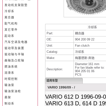
发动机支架胶垫
冷却系
离合器
配气机构
冷却系
其它零件
Part:
耦合器
起动系
OE:
904 200 09 22
汽车空调及电器
Unit:
Fan clutch
驱动带及装置
Catalog:
冷却系
驱动轴与半轴
Make:
梅塞德斯-奔驰
曲轴及凸轮轴
Diameter:161 mm
燃油系统
For fan blade refer to:
Description:
904 205 01 06
润滑系
PCS
时规控制
适用车型
输油泵
VARIO 1996/09 - /
输油泵油枪
VARIO 612 D 1996-09-
悬架
VARIO 613 D, 614 D 19
制动系