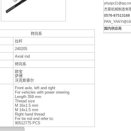
yhyqjx11@qq.c
杰豪机械制造有
0576-87513168
PAN_YANYI@16
国内供应商
转向系
拉杆
240205
Axial rod
转向系
欧宝
萨博
沃克斯豪尔
Front axle, left and right
For vehicles with power steering
Length 359 mm
Thread size
M 16x1.5 mm
M 14x1.5 mm
Right hand thread
For tie rod end refer to:
90512775 PCS