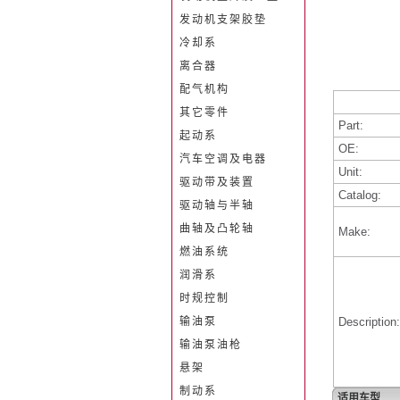
发动机支架胶垫
冷却系
离合器
配气机构
其它零件
Part:
起动系
OE:
汽车空调及电器
Unit:
驱动带及装置
Catalog:
驱动轴与半轴
曲轴及凸轮轴
Make:
燃油系统
润滑系
时规控制
输油泵
Description:
输油泵油枪
悬架
制动系
适用车型