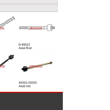
N 99022
Axial Rod
45503-29355
Axial rod