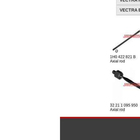
VECTRA H
VECTRA Es
1H0 422 821 B
Axial rod
32 21 1 095 950
Axial rod