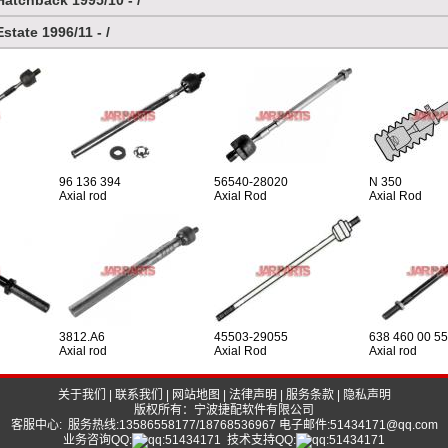
atchback 1995/10 - /
tate 1996/11 - /
96 136 394
56540-28020
N 350
Axial rod
Axial Rod
Axial Rod
3812.A6
45503-29055
638 460 00 55
Axial rod
Axial Rod
Axial rod
关于我们
|
联系我们
|
网站地图
|
法律声明
|
服务条款
|
隐私声明
版权所有：宁波捷配软件有限公司
客服中心: 服务热线:13586558177/18768536967 电子邮件:51434171@qq.com
业务咨询QQ:
技术支持QQ: