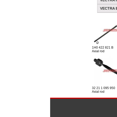
VECTRA H
VECTRA Es
1H0 422 821 B
Axial rod
32 21 1 095 950
Axial rod