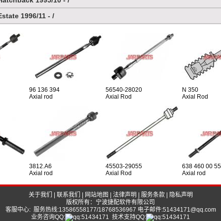
atchback 1995/10 - /
tate 1996/11 - /
96 136 394
56540-28020
N 350
Axial rod
Axial Rod
Axial Rod
3812.A6
45503-29055
638 460 00 55
Axial rod
Axial Rod
Axial rod
关于我们
|
联系我们
|
网站地图
|
法律声明
|
服务条款
|
隐私声明
版权所有：宁波捷配软件有限公司
客服中心: 服务热线:13586558177/18768536967 电子邮件:51434171@qq.com
业务咨询QQ:
技术支持QQ: