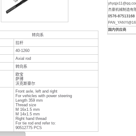
yhyqjx11@qq.c
杰豪机械制造有
0576-87513168
PAN_YANYI@16
国内供应商
转向系
拉杆
40-1260
Axial rod
转向系
欧宝
萨博
沃克斯豪尔
Front axle, left and right
For vehicles with power steering
Length 359 mm
Thread size
M 16x1.5 mm
M 14x1.5 mm
Right hand thread
For tie rod end refer to:
90512775 PCS