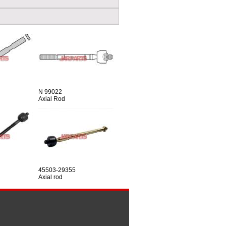
N 99022
Axial Rod
45503-29355
Axial rod