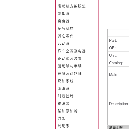
发动机支架胶垫
冷却系
离合器
配气机构
其它零件
Part:
起动系
OE:
汽车空调及电器
Unit:
驱动带及装置
Catalog:
驱动轴与半轴
曲轴及凸轮轴
Make:
燃油系统
润滑系
时规控制
输油泵
Description:
输油泵油枪
悬架
制动系
适用车型