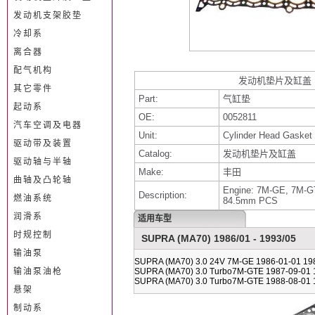
发动机支架胶垫
冷却系
离合器
配气机构
发动机垫片及缸盖
其它零件
Part:
气缸垫
起动系
OE:
0052811
汽车空调及电器
Unit:
Cylinder Head Gasket
驱动带及装置
Catalog:
发动机垫片及缸盖
驱动轴与半轴
Make:
丰田
曲轴及凸轮轴
Engine: 7M-GE, 7M-GT
Description:
燃油系统
84.5mm PCS
润滑系
适用车型
时规控制
SUPRA (MA70) 1986/01 - 1993/05
输油泵
SUPRA (MA70) 3.0 24V 7M-GE 1986-01-01 19
输油泵油枪
SUPRA (MA70) 3.0 Turbo7M-GTE 1987-09-01 
SUPRA (MA70) 3.0 Turbo7M-GTE 1988-08-01 
悬架
制动系