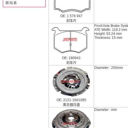
转向系
OE: 1 576 947
刹车片
Front Axle Brake Sys
ATE Width: 119.2 mm
Height: 63.24 mm
Thickness: 15 mm
OE: 180942
刹车片
Diameter : 200mm
OE: 2121-1601085
离合器压盘
Diameter : mm