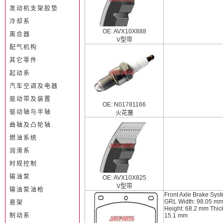
发动机支架胶垫
冷却系
OE: AVX10X888
离合器
V型带
配气机构
其它零件
起动系
汽车空调及电器
驱动带及装置
OE: N01781166
驱动轴与半轴
火花塞
曲轴及凸轮轴
燃油系统
润滑系
时规控制
输油泵
OE: AVX10X825
V型带
输油泵油枪
Front Axle Brake Sys
GRL Width: 98.05 m
悬架
Height: 68.2 mm Thic
制动系
15.1 mm