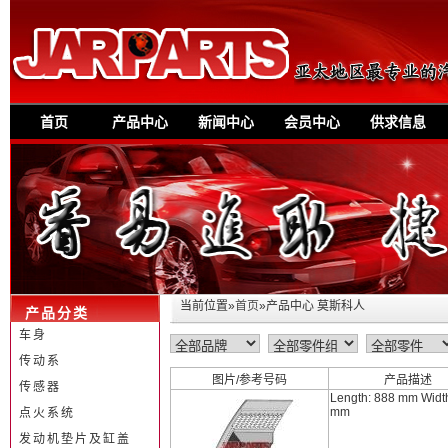
首页
产品中心
新闻中心
会员中心
供求信息
当前位置»
首页
»产品中心 莫斯科人
产品分类
车身
传动系
图片/参考号码
产品描述
传感器
Length: 888 mm Widt
mm
点火系统
发动机垫片及缸盖